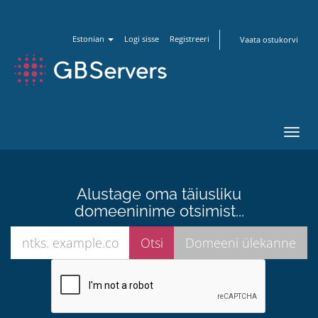
Estonian
Logi sisse
Registreeri
Vaata ostukorvi
Lülit
navig
Alustage oma täiusliku
domeeninime otsimist...